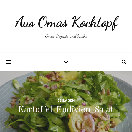
Aus Omas Kochtopf
Omas Rezepte und Küche
BEILAGEN
Kartoffel-Endivien-Salat